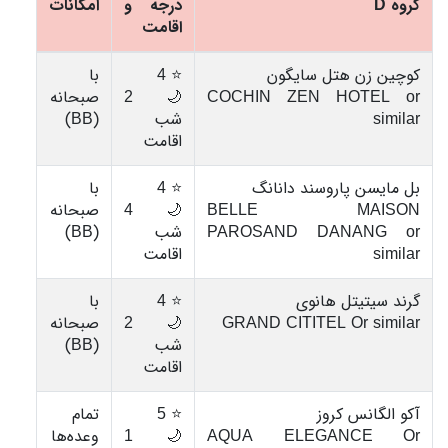
گروه D
درجه و
امکانات
اقامت
کوچین زن هتل سایگون
⭐ 4
با
COCHIN ZEN HOTEL or
🌙 2
صبحانه
similar
شب
(BB)
اقامت
بل مایسن پاروسند دانانگ
⭐ 4
با
BELLE MAISON
🌙 4
صبحانه
PAROSAND DANANG or
شب
(BB)
similar
اقامت
گرند سیتیتل هانوی
⭐ 4
با
GRAND CITITEL Or similar
🌙 2
صبحانه
شب
(BB)
اقامت
آکو الگانس کروز
⭐ 5
تمام
AQUA ELEGANCE Or
🌙 1
وعده‌ها