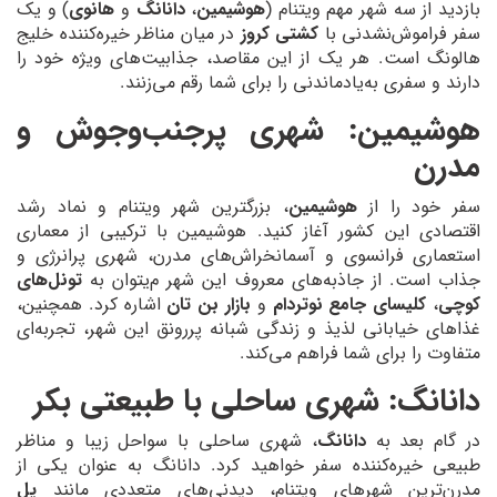
بازدید از سه شهر مهم ویتنام (
هوشیمین
،
دانانگ
و
هانوی
) و یک
سفر فراموش‌نشدنی با
کشتی کروز
در میان مناظر خیره‌کننده خلیج
هالونگ است. هر یک از این مقاصد، جذابیت‌های ویژه خود را
دارند و سفری به‌یادماندنی را برای شما رقم می‌زنند.
هوشیمین: شهری پرجنب‌وجوش و
مدرن
سفر خود را از
هوشیمین
، بزرگترین شهر ویتنام و نماد رشد
اقتصادی این کشور آغاز کنید. هوشیمین با ترکیبی از معماری
استعماری فرانسوی و آسمانخراش‌های مدرن، شهری پرانرژی و
جذاب است. از جاذبه‌های معروف این شهر م‌یتوان به
تونل‌های
کوچی
،
کلیسای جامع نوتردام
و
بازار بن تان
اشاره کرد. همچنین،
غذاهای خیابانی لذیذ و زندگی شبانه پررونق این شهر، تجربه‌ای
متفاوت را برای شما فراهم می‌کند.
دانانگ: شهری ساحلی با طبیعتی بکر
در گام بعد به
دانانگ
، شهری ساحلی با سواحل زیبا و مناظر
طبیعی خیره‌کننده سفر خواهید کرد. دانانگ به عنوان یکی از
مدرن‌ترین شهرهای ویتنام، دیدنی‌های متعددی مانند
پل