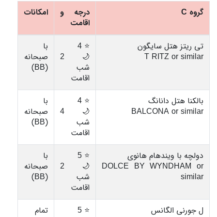
گروه C
درجه و
امکانات
اقامت
تی ریتز هتل سایگون
⭐ 4
با
T RITZ or similar
🌙 2
صبحانه
شب
(BB)
اقامت
بالکنا هتل دانانگ
⭐ 4
با
BALCONA or similar
🌙 4
صبحانه
شب
(BB)
اقامت
دولچه با ویندهام هانوی
⭐ 5
با
DOLCE BY WYNDHAM or
🌙 2
صبحانه
similar
شب
(BB)
اقامت
ل جورنی الگانس
⭐ 5
تمام