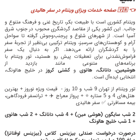
👈
🇻🇳 صفحه خدمات ویزای ویتنام در سفر هالیدی
ویتنام کشوری است با طبیعت بکر، تاریخ غنی و فرهنگ متنوع و
جالب. این کشور یکی از مقاصد گردشگری محبوب در جنوب شرق
آسیا است. از شهرهای شلوغ و پرجنب‌وجوش گرفته تا سواحل
آرام و کوهستان‌های سرسبز، ویتنام ترکیبی بی‌نظیر از تجربهٔ سفر
را به گردشگران ارائه می‌دهد. اگر به دنبال یک سفر
فراموش‌نشدنی برای تعطیلات پیش رو هستید، تور ویتنام با
برنامه‌های متنوعی مانند بازدید از
هوشیمین
،
دانانگ
،
هانوی
و
کشتی کروز
در خلیج هالونگ،
انتخابی ایده‌آل است.
تور ویتنام از تهران 9 شب و 10 روز - قیمت ویژه نوروز + بهترین
هتل‌های 4 و 5 ستاره ⭐️ + پرواز معراج ✈️ + ترانسفر فرودگاهی،
بیمه مسافرتی ✅ سفر هالیدی
2 شب سایگون (هوشی مین) + 4 شب دانانگ + 2 شب هانوی
+ 1 شب خلیج هالونگ
درصورت درخواست صندلی بیزینس کلاس (بیزینس لوفتانزا)