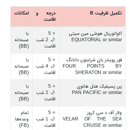
تکمیل ظرفیت B
درجه و
امکانات
اقامت
اکواتوریال هوشی مین سیتی
⭐ 5
با
EQUATORIAL or similar
🌙 2 شب
صبحانه
اقامت
(BB)
فور پوینتز بای شرایتون دانانگ
⭐ 5
با
FOUR POINTS BY
🌙 4 شب
صبحانه
SHERATON or similar
اقامت
(BB)
پن پسیفیک هتل هانوی
⭐ 5
با
PAN PACIFIC or similar
🌙 2 شب
صبحانه
اقامت
(BB)
ولار آف د سی کروز
⭐ 5
تمام
VELAR OF THE SEA
🌙 1 شب
وعده‌ها
CRUISE or similar
اقامت
(FB)