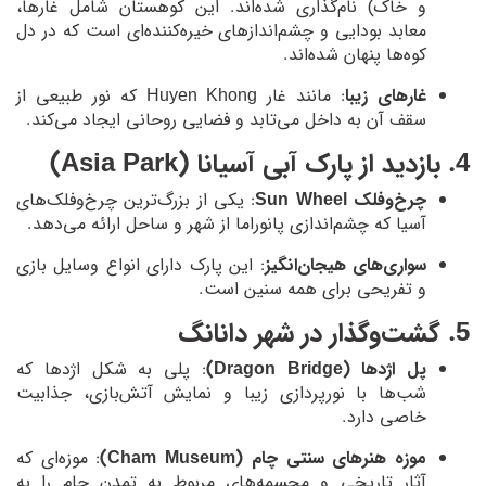
و خاک) نام‌گذاری شده‌اند. این کوهستان شامل غارها،
معابد بودایی و چشم‌اندازهای خیره‌کننده‌ای است که در دل
کوه‌ها پنهان شده‌اند.
غارهای زیبا
: مانند غار Huyen Khong که نور طبیعی از
سقف آن به داخل می‌تابد و فضایی روحانی ایجاد می‌کند.
4. بازدید از پارک آبی آسیانا (Asia Park)
چرخ‌وفلک Sun Wheel
: یکی از بزرگ‌ترین چرخ‌وفلک‌های
آسیا که چشم‌اندازی پانوراما از شهر و ساحل ارائه می‌دهد.
سواری‌های هیجان‌انگیز
: این پارک دارای انواع وسایل بازی
و تفریحی برای همه سنین است.
5. گشت‌وگذار در شهر دانانگ
پل اژدها (Dragon Bridge)
: پلی به شکل اژدها که
شب‌ها با نورپردازی زیبا و نمایش آتش‌بازی، جذابیت
خاصی دارد.
موزه هنرهای سنتی چام (Cham Museum)
: موزه‌ای که
آثار تاریخی و مجسمه‌های مربوط به تمدن چام را به