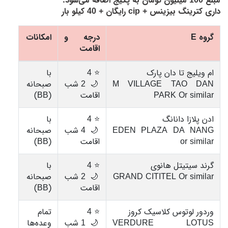
مبلغ 100 میلیون تومان به پکیج اضافه می‌شود.
داری کترینگ بیزینس + cip رایگان + 40 کیلو بار
گروه E
درجه و
امکانات
اقامت
ام ویلیج تا دان پارک
⭐ 4
با
M VILLAGE TAO DAN
🌙 2 شب
صبحانه
PARK Or similar
اقامت
(BB)
ادن پلازا دانانگ
⭐ 4
با
EDEN PLAZA DA NANG
🌙 4 شب
صبحانه
or similar
اقامت
(BB)
گرند سیتیتل هانوی
⭐ 4
با
GRAND CITITEL Or similar
🌙 2 شب
صبحانه
اقامت
(BB)
وردور لوتوس کلاسیک کروز
⭐ 4
تمام
VERDURE LOTUS
🌙 1 شب
وعده‌ها