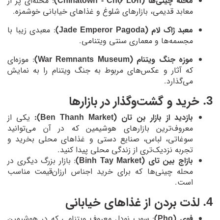
محله چینی‌ها (Chinatown - Chợ Lớn)
: محله‌ای پر از
معابد قدیمی، بازارهای شلوغ و غذاهای خیابانی خوشمزه.
معبد ژاک لام (Jade Emperor Pagoda)
: معبدی زیبا با
مجسمه‌ها و معماری سنتی ویتنامی.
موزه جنگ ویتنام (War Remnants Museum)
: موزه‌ای
که آثار و عکس‌های مربوط به جنگ ویتنام را به نمایش
می‌گذارد.
3. خرید و گشت‌وگذار در بازارها
بازدید از بازار بن تان (Ben Thanh Market):
یکی از
معروف‌ترین بازارهای هوشیمین که در آن می‌توانید
سوغاتی، لباس، صنایع دستی و غذاهای محلی بخرید و
تجربه نزدیک‌تری از زندگی محلی پیدا کنید.
بازاج بین تای (Binh Tay Market)
: بازار بزرگ دیگری در
محله چینی‌ها که برای خرید اجناس ارزان‌قیمت مناسب
است.
4. لذت بردن از غذاهای خیابانی
فوی (Pho)
: سوپ نودل معروف ویتنامی که در هوشیمین