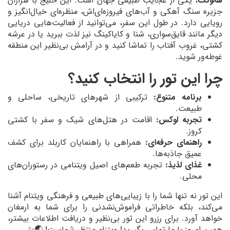
هالونگ
، یکی از عجایب طبیعی جهان است. این خلیج با هزاران
جزیره سنگ آهکی و آب‌های فیروزه‌ای‌اش، منظره‌ای خیال‌انگیز و
رویایی دارد. در طول این سفر، می‌توانید از فعالیت‌هایی دریایی
دیگر مانند قایق‌سواری، شنا و کایاکینگ نیز لذت ببرید یا در عرشه
کشتی، غروب آفتاب را تماشا کنید و در آرامش بی‌نظیر این منطقه
غوطه‌ور شوید.
چرا این تور را انتخاب کنید؟
برنامه متنوع:
ترکیبی از شهرهای تاریخی، ساحلی و
طبیعت.
تجربه لوکس:
اقامت در هتل‌های شیک و سفر با کشتی
کروز.
راهنمای حرفه‌ای:
همراهی با راهنمایان کاربلد برای کشف
عمیق جاذبه‌ها.
غذای لذیذ:
تجربه طعم‌های اصیل ویتنامی در رستوران‌های
محلی.
این تور نه تنها شما را با زیبایی‌های طبیعی و فرهنگی ویتنام آشنا
می‌کند، بلکه خاطراتی فراموش‌نشدنی را برای شما به ارمغان
خواهد آورد. برای رزرو این تور بی‌نظیر و دریافت اطلاعات بیشتر،
همین امروز با ما تماس بگیرید! ویتنام منتظر شماست! 🌏✨