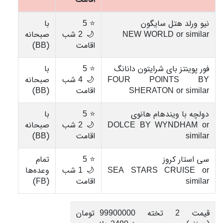
نیو ورلد هتل سایگون
⭐ 5
با
NEW WORLD or similar
🌙 2 شب
صبحانه
اقامت
(BB)
فور پوینتز بای شرایتون دانانگ
⭐ 5
با
FOUR POINTS BY
🌙 4 شب
صبحانه
SHERATON or similar
اقامت
(BB)
دولچه با ویندهام هانوی
⭐ 5
با
DOLCE BY WYNDHAM or
🌙 2 شب
صبحانه
similar
اقامت
(BB)
سی استار کروز
⭐ 5
تمام
SEA STARS CRUISE or
🌙 1 شب
وعده‌ها
similar
اقامت
(FB)
قیمت 2 تخته
99900000 تومان