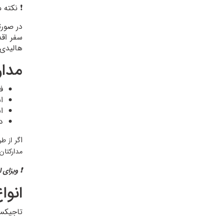
❗ نکته 
در صورت
سفر اقد
هالیدی 
مدار
ف
اس
ا
دست‌
ا
گر از ط
مدارکتان
❗ ویزای 
انوا
تاجیکست