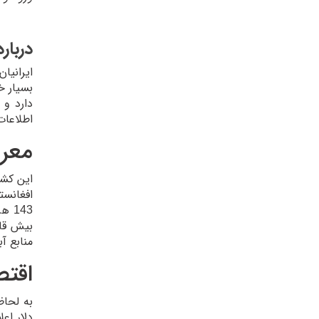
دربار
ایرانیا
بسیار خ
دارد و 
اطلاعات
معر
این کشو
افغانست
بیش قار
منابع آ
اقتص