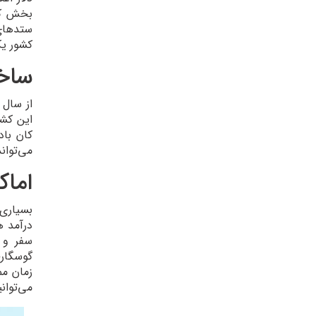
بخش کشا
ستدهای 
کشور یک
ساخت
این کشو
کان باد
می‌توان
اماک
بسیاری 
درآمد 
سفر و ی
گوسگارف
زمان مم
می‌توان