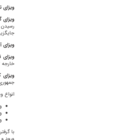
ویزای ت
ویزای 
رسیدن ا
جایگزین
ویزای آ
ویزای 
خارجه 
ویزای ک
جمهوری 
انواع ویزاه
و
و
و
با گرفت
ورود و 