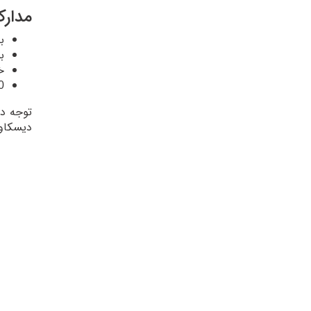
مدارک
ب
ب
خ
1500 دلار
توجه دا
دیسکاوری (verQatar