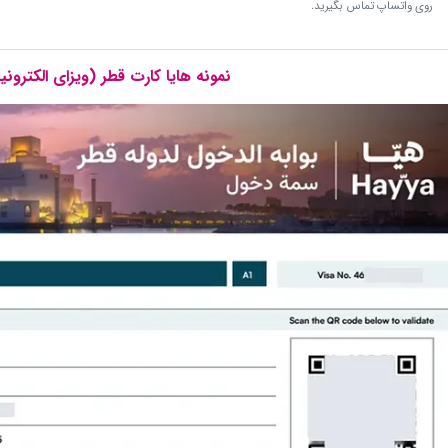
روی واتساپ تماس بگیرید.
نمونه هایا کارت قطر (ویزای الکترونیک isa