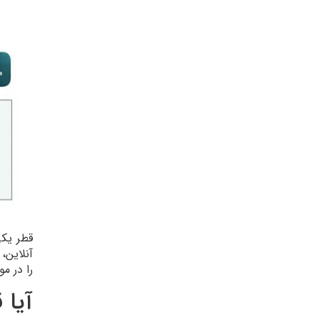
قطر یکی
آنلاین،
را در م
آیا 