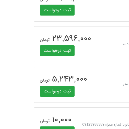
ثبت درخواست
۲۳,۵۹۶,۰۰۰
تومان
میل
ثبت درخواست
۵,۲۴۳,۰۰۰
تومان
 سفر
ثبت درخواست
۱۰,۰۰۰
تومان
ثبت درخواست رزرو هتل از دیسکاور قطر | یا با شماره‌های 02121000140 و 3-02140227961 و یا شماره همراه 09123988389