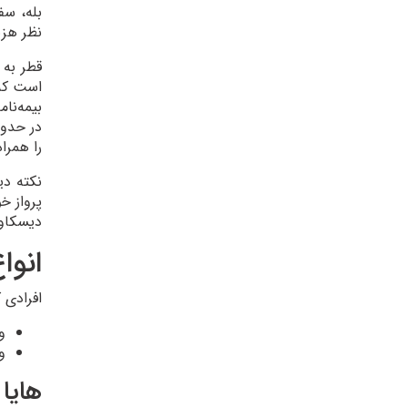
نظر هزی
قطر به 
است که 
بیمه‌نام
را همراه
نکته دی
پرواز خ
دیسکاور
انوا
افرادی 
و
و
هایا