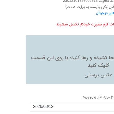
عالیت 23012101396002513
کترونیکی وابسته به وزارت صمت)
های دیجیتال
اعات فرم بصورت خودکار تکمیل میشوند
ینجا کشیده و رها کنید؛ یا روی این قسمت
کلیک کنید
عکس پرسنلی
خ مورد نظر برای ورود