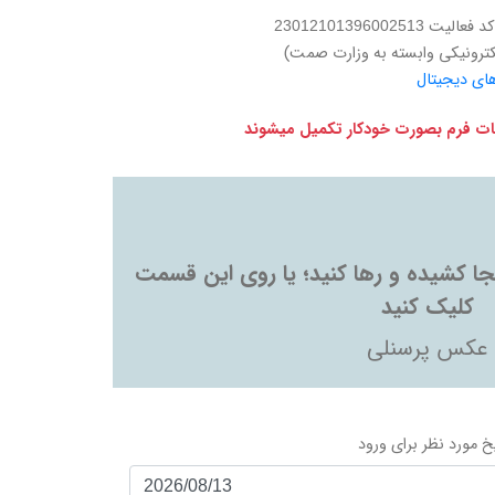
عالیت 23012101396002513
کترونیکی وابسته به وزارت صمت)
های دیجیتال
اعات فرم بصورت خودکار تکمیل میشوند
ینجا کشیده و رها کنید؛ یا روی این قسمت
کلیک کنید
عکس پرسنلی
خ مورد نظر برای ورود