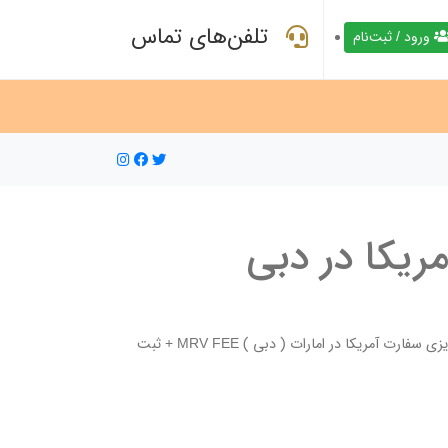
تلفن‌های تماس
ورود / ثبت‌نام
یکا در دبی
پکیج کامل وقت سفارت شامل: پر کردن فرم DS-160 + ثبت نام جهت تعیین وقت + واریزی سفارت آمریکا در امارات ( دبی ) MRV FEE + ثبت