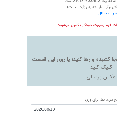
عالیت 23012101396002513
کترونیکی وابسته به وزارت صمت)
های دیجیتال
اعات فرم بصورت خودکار تکمیل میشوند
ینجا کشیده و رها کنید؛ یا روی این قسمت
کلیک کنید
عکس پرسنلی
خ مورد نظر برای ورود