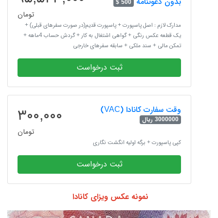
بدون دعوتنامه
500 $
تومان
مدارک لازم : اصل پاسپورت + پاسپورت قدیم(در صورت سفرهای قبلی) +
یک قطعه عکس رنگی + گواهی اشتغال به کار + گردش حساب 4ماهه +
تمکن مالی + سند ملکی + سابقه سفرهای خارجی
ثبت درخواست
وقت سفارت کانادا (VAC)
۳۰۰,۰۰۰
3000000 ریال
تومان
کپی پاسپورت + برگه اولیه انگشت نگاری
ثبت درخواست
نمونه عکس ویزای کانادا