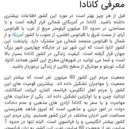
معرفی کانادا
قبل از هر چیز بهتر است در مورد این کشور اطلاعات بیشتری
داشته باشید. کانادا در آمریکای شمالی قرار گرفته است و با
مساحتی در حدود 10 میلیون کیلومتر مربع از غرب با اقیانوس
آرام، از سمت شرق با اقیانوس اطلس، از جنوب با کشور
آمریکا
و از
شمال با اقیانوس منجمد شمالی مرز مشترک دارد. پایتخت این
کشور اتاوا است که این شهر نیز در جایگاه چهارمین شهر بزرگ
جهان قرار گرفته است. کیفیت زندگی در کشور کانادا بسیار بالا
است و شما می توانید در شهرهای مطرح این کشور همانند اتاوا،
کبک، تورنتو و مونترال از سطح بالایی از زندگی برخوردار باشید.
جمعیت مردم این کشور 60 میلیون نفر است که بیشتر این
جمعیت را مهاجران تشکیل داده اند. بیشترین قومیت های این
کشور را مردم اهل انگلیس، فرانسه، المان، ایرلند، اسکاتلند،
ایتالیا، چین و یا اوکراین تشکیل داده اند. یکی از جذابیت های
مهاجرت و یا سفر به کانادا ازادی های مذهبی و عدم دخالت
دولت در امور دینی و مذهبی است که امروز شاهد همزیستی
مسالمت امیز ادیان مختلف در این کشور هستیم. زبان مردم این
کشور بیشتر انگلیسی و یا فرانسوی است. البته تنها در حدود 7
میلیون نفر از جمعیت 60 میلیون نفری این کشور به زبان فرانسوی